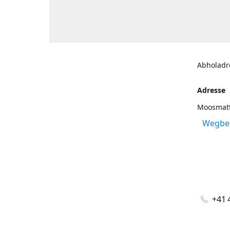
Abholadr
Adresse
Moosmatt
Wegbes
+41 