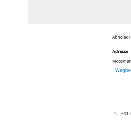
Abholadr
Adresse
Moosmatt
Wegbes
+41 