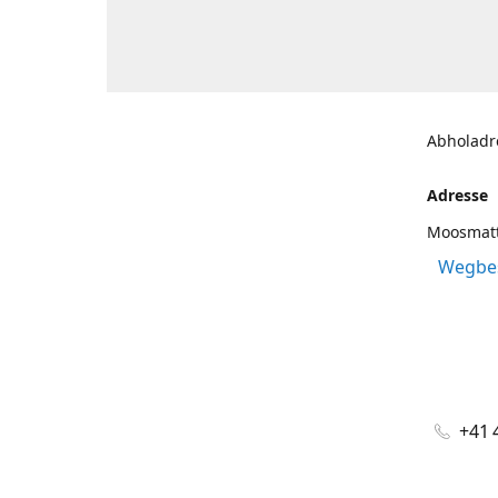
Abholadr
Adresse
Moosmatt
Wegbes
+41 