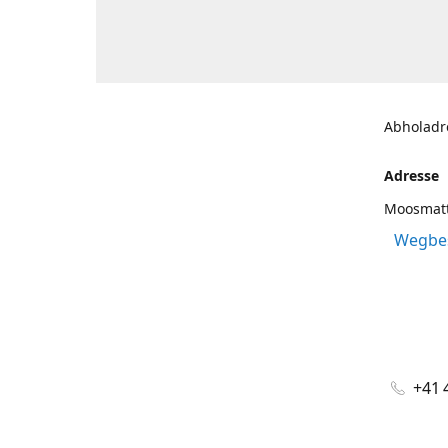
Abholadr
Adresse
Moosmatt
Wegbes
+41 