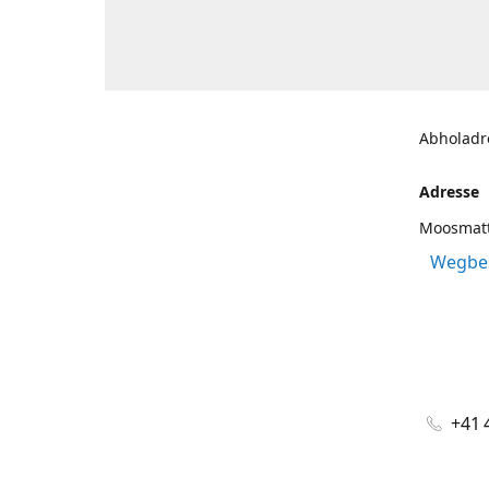
Abholadr
Adresse
Moosmatt
Wegbes
+41 